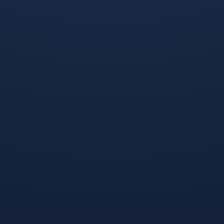
1.本站遵循行业规范，任何转载的稿件都会明确标注作者和来源；2.
本站的原创文章，请转载时务必注明文章作者和来源，不尊重原创
的行为我们将追究责任；3.作者投稿可能会经我们编辑修改或补充。
相关文章
开云体育APP下载-北欧风暴席卷
开云平台-沙漠之鹰的复仇，2026
沙漠，2026世界杯F组芬兰横扫伊
世界杯焦点战，沙特力克卡塔尔，
朗，登贝莱独舞成最亮眼风景
梅西导演逆转之夜
开云体育官方网站-（扩展思维后
开云体育在线-1.纪实风格）V字形