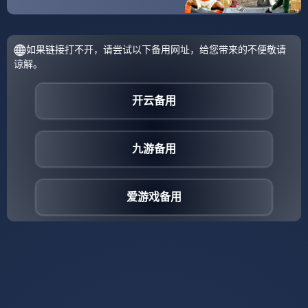
奖励关卡得分55倍，高分灵猴灯笼中国结配合齐天大圣的大
圣归来超级奖励关卡，再加上路西法和熊队长的超级奖励加
成，得分那个蹭蹭蹭。
你好 天天酷跑这个游戏齐天大圣现在多人对战搭配白龙马或
者刚出来的龙咚枪，得分模式搭配小丑酷卡或者龙咚枪 精灵
熊队咋宠物温蒂尼 天天。
女双方面，国羽两对组合杜玥李汶妹与张殊贤郑雨展开了内
战，争夺一个4强席位最终杜玥李汶妹更胜一筹，以2115211
9，大比分20取胜，顺利晋级4强，半决赛将对阵东道主韩国
组合混双方面，欧烜屹黄雅琼以21152110轻取韩国组合姜敏
赫白荷娜“黄鸭”王懿律黄东萍暴走，以214216。
女双刘玄炫和夏雨婷面对李绍希和申升瓒在首局因伤退赛，