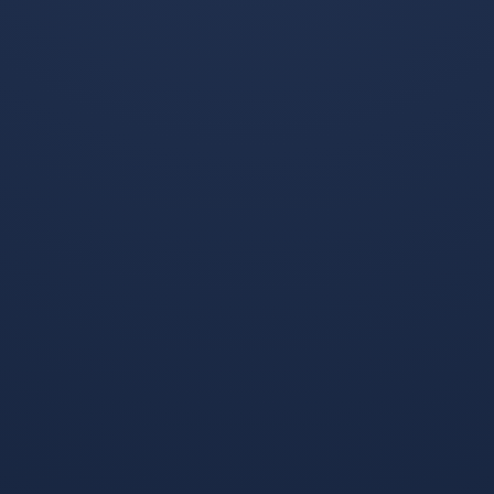
而且不仅仅是超级奖励厉害，强大的飞星得分加成以及飞行
得分加成也能为这对组合加成不少齐天大圣和刀马旦的组
合，几乎是现在公认的酷跑模式最强组合了多人对战模式最
佳搭配齐天大圣+大黄鸭+潘多拉+熊队长 大黄鸭最高等级130
级，磁铁时间+38s，飞币爆率+38%，巨人时间+38s，冲刺
时间。