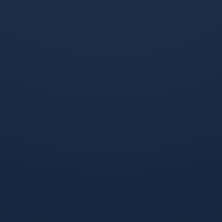
调整他们的防守策略，加强对角色球员的关注；而猛龙则找
到了破解雄鹿体系的一把钥匙，无论结果如何，范弗利特在
东决第六场的表现，已经成为了NBA季后赛历史上又一个关
于信念、坚持和机遇的经典故事。
篮球场上,唯一不变的就是变化本身，而正是这些意外的英雄
时刻，让这项运动永远充满魅力。
1.本站遵循行业规范，任何转载的稿件都会明确标注作者和来源；2.
本站的原创文章，请转载时务必注明文章作者和来源，不尊重原创
的行为我们将追究责任；3.作者投稿可能会经我们编辑修改或补充。
相关文章