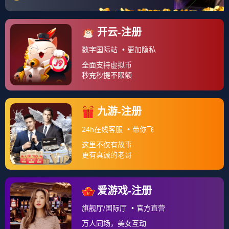
器：扬尼斯·阿德托昆博的冲击力作为引擎，洛佩兹兄弟的内
线控制作为稳定器，米德尔顿和布莱德索的外线火力作为加
速器，他们通过控制比赛节奏，将76人拖入自己不擅长的半
场阵地战，然后利用身高优势和转换进攻一点点蚕食对手。
在关键的第五场比赛中,雄鹿的节奏掌控达到极致，他们故意
放慢进攻速度，每次进攻几乎都用满24秒，让76人年轻的进
攻核心们逐渐失去耐心，恩比德在内线被双塔轮番消耗，西
蒙斯的突破路线被预判封锁，哈里斯的外线手感在长臂干扰
下冰凉，那场比赛，雄鹿以112-101取胜，将76人逼到淘汰边
缘。
费城主教练布雷特·布朗在赛后坦言：“他们的节奏控制让我们
失去了自己的比赛方式，我们像是被卷入漩涡，越挣扎陷得
越深。”