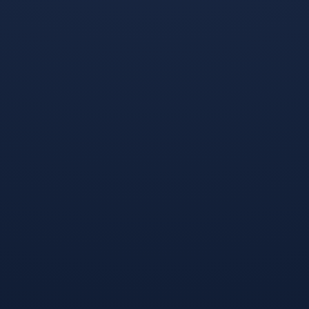
开云体育下载-绝境中的生机，20
开云体育平台APP-命运之锤，202
26世界杯H组关键战，匈牙利力克
6世界杯D组，哥伦比亚如何用努
阿联酋，姆巴佩带队取胜，替补奇
涅斯的唯一一击砸碎摩洛哥铁壁
兵改写小组格局
开云体育中国-2026奇迹逆转，登
开云体育在线-基多雄鹰的致命一
贝莱闪电一击助印度雪耻，瑞士梦
击，巴雷拉导演2026世界杯G组
碎新德里
史诗绝杀，厄瓜多尔撕裂墨西哥防
线
开云下载-铁壁破局，凯恩一锤定
开云体育官网-命运交叉的夜晚，2
音，2026世界杯关键战，韩国默
026世界杯E组生死战，伊朗逆转
契配合撕裂伊拉克防线
瑞士，格列兹曼绝境带队突围，替