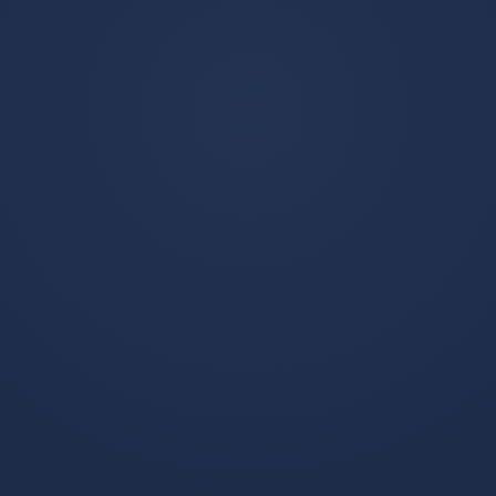
这场比赛的意义远不止将系列赛拖入抢七,它证明了在季后赛
中，即使是最完美的战术体系也可能被个人的爆发所打破，
范弗利特用26分（其中第四节14分）的表现，向世界展示了
角色球员如何成为改变系列赛走向的关键变量。
范弗利特在东决关键战的接管,给所有球队上了一课：在季后
赛中，准备应对意外是必须的，雄鹿的节奏控制战术虽然精
妙，但当对手有人突然爆发时，他们缺乏有效的应对方案。
对于76人而言,这场比赛也提供了宝贵的参考，他们看到了击
败雄鹿的可能方式——不是硬碰硬地对抗对方的节奏，而是
通过球员的突然爆发打破平衡，恩比德在赛后表示：“弗雷德
向我们展示了，在关键时刻，任何人都可能成为英雄。”
抢七大战即将到来,双方都将从这场比赛中吸取教训，雄鹿会