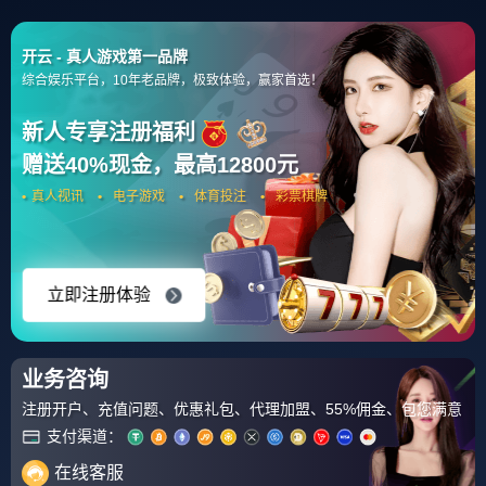
首页
第13页
开云平台-2026世界杯C组生死局，沙特铁骑绝杀罗
马尼亚，苏亚雷斯不老传说撕裂苍穹
开云体育下载-十年磨一剑，2026世界杯复仇之战，
智利险胜厄瓜多尔，德容完成致命一击
开云官网-南美之魂无力回天，2026世界杯B组焦点
战，喀麦隆雄狮军团以铁血压制智利，费利克斯演
绎孤胆英雄的终极默契
开云体育app-震中巴黎，当越南风暴横扫克罗地
亚，阿方索·戴维斯以一己之力改写2026世界杯A组
剧本
开云体育登录-一夜风暴，2026世界杯H组厄瓜多尔
绝杀巴西，孙兴慜独舞改写亚洲足球命运