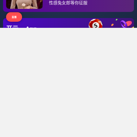
波斯铁墙，德容演绎中场艺术重构亚洲足球版图
开云平台-中亚之夜的冷雨与热泪，凯恩压哨绝杀，
重塑2026世界杯B组的唯一记忆
开云体育APP下载-孤星闪耀，齐耶赫的绝唱之夜，
厄瓜多尔在2026世界杯G组焦点战中险胜墨西哥
开云APP-波斯铁骑与阿兹特克雄鹰的巅峰血战，阿
方索·戴维斯以一己之力撕裂2026世界杯半决赛
开云APP-唯一之役，当黑马的剧本被碾碎，范戴克
在南美旋风中加冕为王
开云体育官方网站-硝烟中的桑巴独舞，2026世界杯
B组，智利困局中的维尼修斯，如何用一击绝杀照亮
美洲荣光