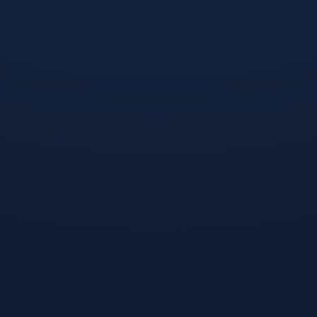
开云体育登录-这是一个非常具有
开云体育下载-当东方墨绿遭遇橙
戏剧张力的选题。为了突出唯一
衣风暴，2026世界杯A组，C罗一
性，我将标题设计为带有隐喻和史
剑封喉改写命运剧本
诗感的风格，内容则聚焦于这场比
赛如何成为个人英雄主义与团队宿
命交织的转折点
开云体育-疾风萨卡撕裂长夜，20
开云体育app-一、风暴前夜，王
26世界杯G组焦点战，英格兰如何
朝的裂缝与复仇的种子
用闪电反击险胜墨西哥
开云体育在线-孤星耀世，绝唱惊
开云下载-这篇文章的关键词组合
天—2026世界杯A组焦点战，梅西
—西班牙vs泰国、巴雷拉、节奏掌
压哨绝杀，奥地利险胜克罗地亚
控—本身就包含了强烈的戏剧冲突
发表评论
和超现实感。为了体现唯一性，我
将故事背景设定在足球技战术与AI
科技深度绑定、争议丛生的近未来