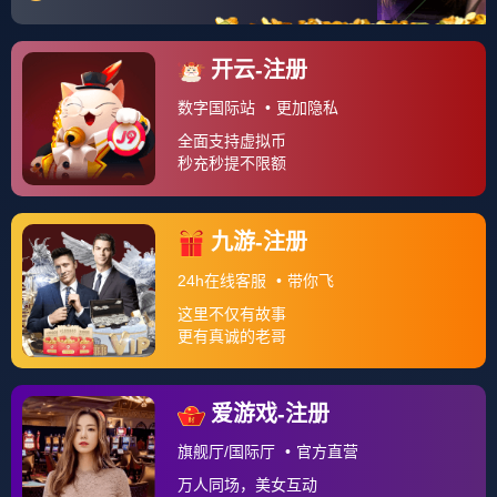
织的能力。
这正是现任荷兰队教练借鉴那不勒斯体系的关键所在，那不
勒斯在斯帕莱蒂和加西亚麾下，建立了以中后卫为进攻发起
点的体系，金玟哉和拉赫马尼都曾扮演类似角色，德里赫特
如今在荷兰队中承担了相同职能，他的传球成功率高达9
4%，每场平均完成7次向进攻三区的精准传递,彻底改变了荷
兰队的进攻节奏。
美式足球的“速度陷阱”
美国足球近年来凭借其独特的“速度哲学”迅速崛起，他们的比
赛模式建立在几个核心优势上：无与伦比的体能储备、闪电
般的攻防转换、以及利用宽度进行高速冲击的能力，在去年
世界杯上,美国队正是依靠这些特质让多个传统强队陷入苦
战。