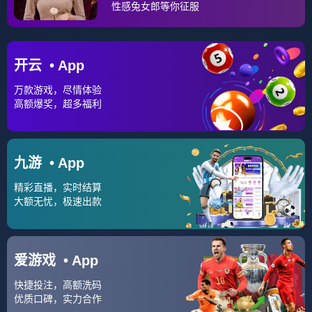
这种风格存在一个潜在弱点：对比赛节奏的依赖，美国队擅
长在高速对抗中思考，一旦比赛被拆解成碎片化的慢节奏阵
地战,他们的优势就会大打折扣。
那不勒斯式的破解之道
这正是那不勒斯战术的聪明之处，上赛季欧冠，那不勒斯面
对更强调体能和速度的球队时,展现了一套成熟的应对方案：
节奏控制
：通过中后卫的直接参与，绕过中场高压，
使比赛避免陷入对方喜欢的连续往返模式
空间管理
：放弃部分控球权，诱使对手前压，随后利
用精准长传打击身后空间
战术犯规智能化
：在关键转换位置实施战术犯规，打
断对手的加速过程