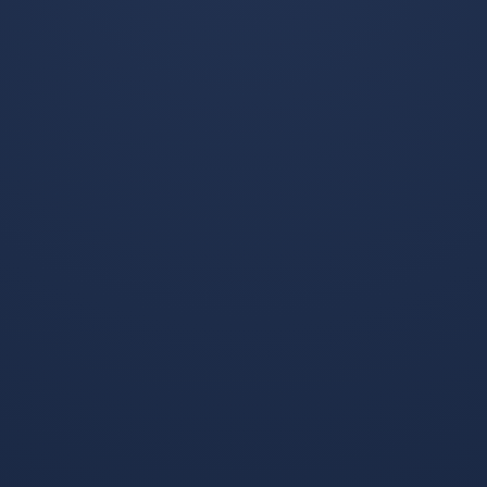
的人。”
“唯一性”，或许就是一个老将的尊严：不是对抗岁月,而是在岁
月中找到了无法被复制的方式。
老将不死，反而更燃
C组的首战，斯洛伐克拿下了最宝贵的3分，但这场胜利的意
义远不止积分——它证明了在这个由年轻风暴席卷的世界杯
上，依然有属于“老派足球”的一席之地。
苏亚雷斯，这个本可能默默无闻的名字，在这一夜成为斯洛
伐克的英雄,成为2026世界杯第一颗被铭记的星辰。
人们讨论梅西、姆巴佩、哈兰德，但在这片球场上，有一个
叫路易斯·苏亚雷斯的老将，用一场“唯一”的表演,告诉全世
界：