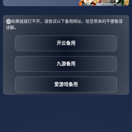
那一刻，卢赛尔体育场爆发出山呼海啸般的掌声，苏亚雷斯
只是握紧拳头，眼中没有狂喜，只有一种深邃的、属于老将
的平静。
绝杀时刻：一粒头球，书写唯一
法则
补时阶段，比赛进入白热化，第92分钟，斯洛伐克获得前场
任意球，位置距离球门30米开外,看似并无太大威胁。
苏亚雷斯站在球前，看了一眼人墙背后的奥维斯，轻轻呼出
一口气，他踢出的球绕过人墙，划出一道极速下坠的弧线
——不是射门，而是一记精准的传中，人群中，斯洛伐克中
后卫什克里尼亚尔高高跃起,头球狠狠砸入网窝。