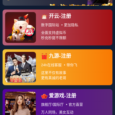
仁转会，萨穆埃尔，麦孔防守能力都十分出色卢西奥曾经在
拜仁效力多年，因为无法满足主力位置而远走意甲在德甲卢
西奥以进攻内力强。