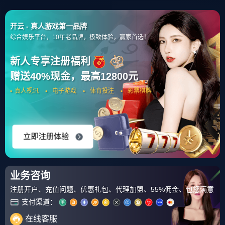
首页
体育业务
正文
开云体育中国-国米客场狂胜对手，攻击线全面发威展
现实力的简单介绍
开云
阅读：368
2025-09-03 14:40:24
而在进攻线上，斯坦科维奇斯内德米利托埃托奥等球员经验
丰富，犀利的反击是他们最大的标签欧冠半决赛对阵巴萨的
首回合，国米打出了教科书般的反击，配合令人赏心悦目可
以说，当时的国米就是世界上最好的球队之一 当下的利物浦
队，实力同样是世界顶级1819赛季他们获得了欧冠冠军，本
赛季他们又在英超大杀四方，几乎已经预定了。
国米的中场有莫塔和坎比亚索但是莫塔停赛，给国米决赛的
派兵布置带来了变数不过坎比亚索还是非常稳健后卫线上，
国际米兰的优势具有压倒性国际米兰拥有萨内蒂，卢西奥拜