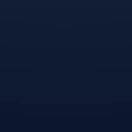
26世界杯G组焦点战，英格兰如何
朝的裂缝与复仇的种子
用闪电反击险胜墨西哥
开云体育在线-孤星耀世，绝唱惊
开云下载-这篇文章的关键词组合
天—2026世界杯A组焦点战，梅西
—西班牙vs泰国、巴雷拉、节奏掌
压哨绝杀，奥地利险胜克罗地亚
控—本身就包含了强烈的戏剧冲突
发表评论
和超现实感。为了体现唯一性，我
将故事背景设定在足球技战术与AI
科技深度绑定、争议丛生的近未来