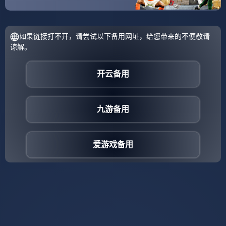
0708赛季，利物浦主场20，彭南特进了一个球马特拉济被罚
下客场似乎是10，国米也有球员被罚下现在来讲，利物浦的
实力明显要优于国米第一，利物浦排名联赛第六，很可能在
联赛结束时，排名联赛46位而国米应该还是第三，结束时应
该排在23名都属于联赛中上游球队而英超的实力远远高于。
尤其是在02年的世界杯预选赛附加赛上，雷科巴率领乌拉圭3
0战胜澳大利亚队，雷科巴在比赛中表现神勇，3粒进攻均来
自它的妙传，证明了他的实力与世界第一的年薪相符合 2002