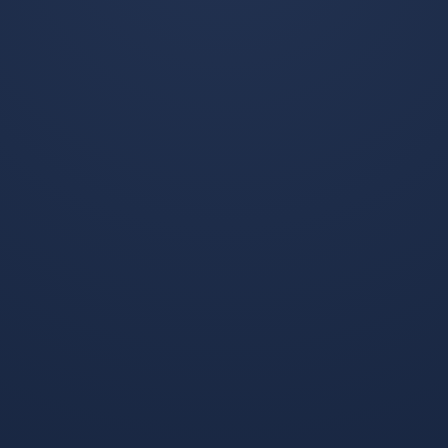
在男单方面，樊振东一路奏凯杀进决赛，在32领先的情况下
遭内蒙古选手卫冕冠军马特逆转，收获银牌 12月，樊振东第
一次参加世界级比赛2012乒乓球世青赛，在男团14决赛和半
决赛中，与林高远和范胜鹏代表中国男队出场，先是以30完
胜德国队，后以31淘汰法国队决赛中，再次与林高远和徐晨
皓。
1.本站遵循行业规范，任何转载的稿件都会明确标注作者和来源；2.
本站的原创文章，请转载时务必注明文章作者和来源，不尊重原创
的行为我们将追究责任；3.作者投稿可能会经我们编辑修改或补充。
相关文章