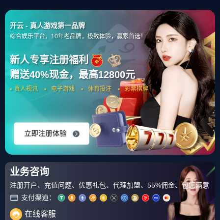
首页
体育业务
正文
开云体育在线-奥地利队力克德国队，林高远刷新纪录
的简单介绍
开云
阅读：335
2025-11-05 11:35:22
2019年乒乓球世锦赛于4月21日在匈牙利布达佩斯拉开序
幕，吸引了来自149个国家和地区的609名运动员参与中国男
子乒乓球队由马龙许昕张继科樊振东林高远以及王楚钦组
成，他们被视为夺冠有力竞争者在小组赛中，中国队轻松击
败了奥地利埃及和卡塔尔队，以小组头名身份晋级淘汰赛
中，他们连续战胜韩；3 斯洛伐克队在小组赛中同样表现出
色，战胜葡萄牙和埃及队，与德国队一同晋级八强4 本次赛事
是国际乒联首次举办的混合团体世界杯赛，采用了区别于传
统乒乓球比赛的15局8胜制赛制5 在混双比赛中，中国队的林
高远和王艺迪组成的组合在首局遭遇挑战后，迅速调整状