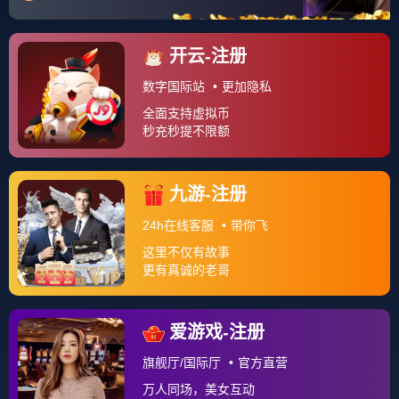
第一节：步行者的“强压”哲学——
不只是防守
步行者本赛季的成功，建立在主教练里克·卡莱尔精心打造
的“强压体系”之上，这种“强压”不仅体现在对持球人的窒息性
防守,更是一种贯穿48分钟的心理与节奏控制。
面对老鹰以特雷·杨为核心的快速攻势,步行者采取了极具针对
性的策略：
外线施压
：利用身高与臂展优势，阻绝杨与卡佩拉的
连线,迫使其陷入单打。
轮转纪律
：当杨突破第一道防线，弱侧的协防总能及
时到位,放空老鹰相对不稳定的外围射手。
节奏掌控
：主动降低回合数，将比赛拖入阵地战,消解
老鹰最擅长的转换进攻。