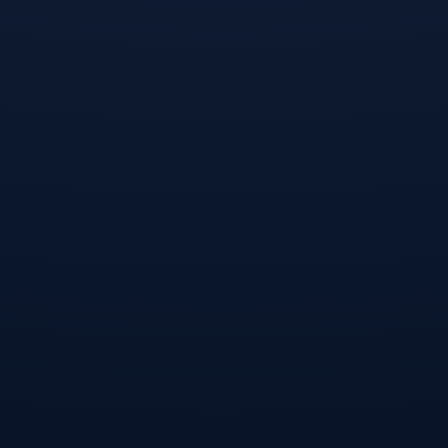
提交评论
trx能量机器人
发表于 2个月前
回复
u地址转错 【TGzDjd9sFGyDYP8Y1hgMtwweJhkJxfU8i
x】转错请联系TeleGram:【@TrxEm】