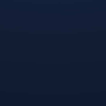
开云体育登录-这是一个非常具有
开云体育下载-当东方墨绿遭遇橙
戏剧张力的选题。为了突出唯一
衣风暴，2026世界杯A组，C罗一
性，我将标题设计为带有隐喻和史
剑封喉改写命运剧本
诗感的风格，内容则聚焦于这场比
赛如何成为个人英雄主义与团队宿
命交织的转折点
开云体育-疾风萨卡撕裂长夜，20
开云体育app-一、风暴前夜，王
26世界杯G组焦点战，英格兰如何
朝的裂缝与复仇的种子
用闪电反击险胜墨西哥
开云体育在线-孤星耀世，绝唱惊
开云下载-这篇文章的关键词组合
天—2026世界杯A组焦点战，梅西
—西班牙vs泰国、巴雷拉、节奏掌
压哨绝杀，奥地利险胜克罗地亚
控—本身就包含了强烈的戏剧冲突
发表评论
和超现实感。为了体现唯一性，我
将故事背景设定在足球技战术与AI
科技深度绑定、争议丛生的近未来